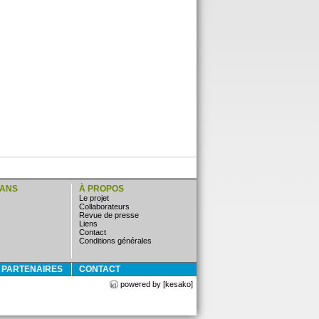
LANS
À PROPOS
Le projet
Collaborateurs
Revue de presse
Liens
Contact
Conditions générales
E PARTENAIRES
CONTACT
powered by [kesako]