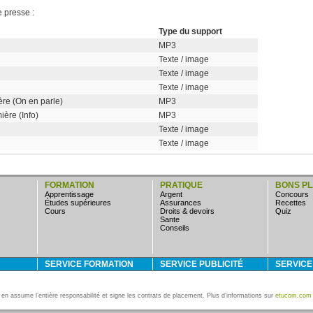
e presse :
Type du support
MP3
Texte / image
Texte / image
Texte / image
re (On en parle)
MP3
ère (Info)
MP3
Texte / image
Texte / image
FORMATION
PRATIQUE
BONS P
apprentissage
argent
concours
études supérieures
assurances
Recettes
cours
droits & devoirs
quiz
sante
conseils
SERVICE FORMATION
SERVICE PUBLICITÉ
SERVIC
i en assume l’entière responsabilité et signe les contrats de placement. Plus d’informations sur
etucom.com