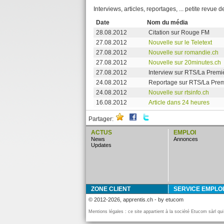
Interviews, articles, reportages, ... petite revue d
Date
Nom du média
28.08.2012
Citation sur Rouge FM
27.08.2012
Nouvelle sur le Teletext
27.08.2012
Nouvelle sur romandie.ch
27.08.2012
Nouvelle sur 20minutes.ch
27.08.2012
Interview sur RTS/La Premiè
24.08.2012
Reportage sur RTS/La Premi
24.08.2012
Nouvelle sur rtsinfo.ch
16.08.2012
Article dans 24 heures
Partager:
ACTUS
EMPLOI
news
annonces
updates
ZONE CLIENT
SERVICE EMPLOI
© 2012-2026, apprentis.ch - by etucom
Mentions légales : ce site appartient à la société Etucom sàrl qu