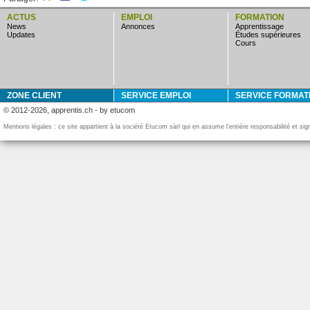
ACTUS
EMPLOI
FORMATION
news
annonces
apprentissage
updates
études supérieures
cours
ZONE CLIENT
SERVICE EMPLOI
SERVICE FORMAT
© 2012-2026, apprentis.ch - by etucom
Mentions légales : ce site appartient à la société Etucom sàrl qui en assume l’entière responsabilité et si