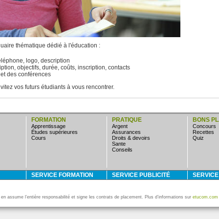
aire thématique dédié à l'éducation :
éléphone, logo, description
ption, objectifs, durée, coûts, inscription, contacts
 et des conférences
vitez vos futurs étudiants à vous rencontrer.
FORMATION
PRATIQUE
BONS P
apprentissage
argent
concours
études supérieures
assurances
Recettes
cours
droits & devoirs
quiz
sante
conseils
SERVICE FORMATION
SERVICE PUBLICITÉ
SERVIC
i en assume l’entière responsabilité et signe les contrats de placement. Plus d’informations sur
etucom.com