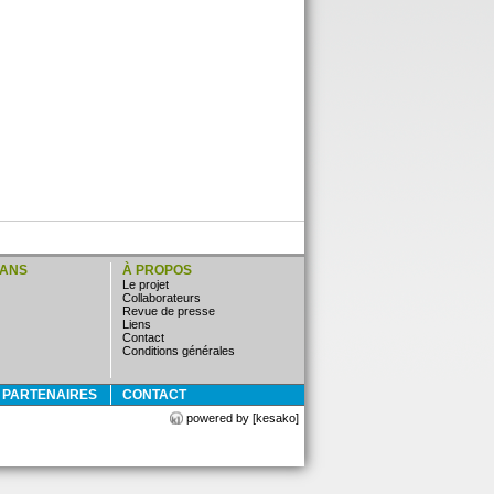
LANS
À PROPOS
Le projet
Collaborateurs
Revue de presse
Liens
Contact
Conditions générales
E PARTENAIRES
CONTACT
powered by [kesako]