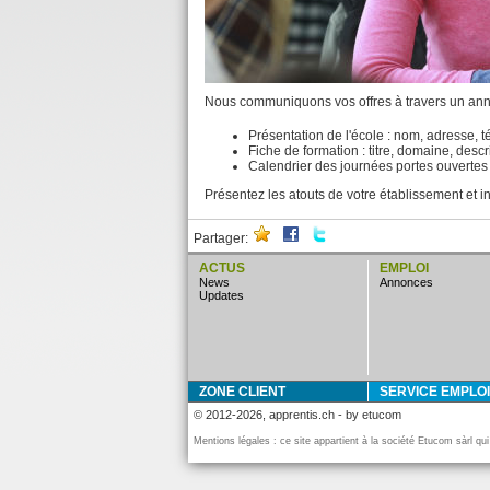
Nous communiquons vos offres à travers un annu
Présentation de l'école : nom, adresse, t
Fiche de formation : titre, domaine, descri
Calendrier des journées portes ouvertes
Présentez les atouts de votre établissement et in
Partager:
ACTUS
EMPLOI
news
annonces
updates
ZONE CLIENT
SERVICE EMPLOI
© 2012-2026, apprentis.ch - by etucom
Mentions légales : ce site appartient à la société Etucom sàrl qu