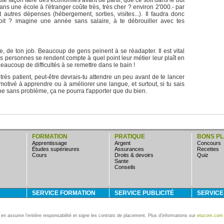
ute façon faire des économies avant de partir, que ce soit dans le but
s une école à l'étranger coûte très, très cher ? environ 2'000.- par
 autres dépenses (hébergement, sorties, visites...). Il faudra donc
it ? imagine une année sans salaire, à te débrouiller avec tes
ine, de ton job. Beaucoup de gens peinent à se réadapter. Il est vital
s personnes se rendent compte à quel point leur métier leur plaît en
eaucoup de difficultés à se remettre dans le bain !
 très patient, peut-être devrais-tu attendre un peu avant de te lancer
otivé à apprendre ou à améliorer une langue, et surtout, si tu sais
ne sans problème, ça ne pourra t'apporter que du bien.
FORMATION
PRATIQUE
BONS P
apprentissage
argent
concours
études supérieures
assurances
Recettes
cours
droits & devoirs
quiz
sante
conseils
SERVICE FORMATION
SERVICE PUBLICITÉ
SERVIC
i en assume l’entière responsabilité et signe les contrats de placement. Plus d’informations sur
etucom.com