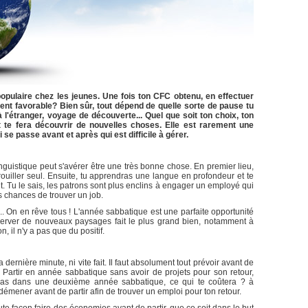
opulaire chez les jeunes. Une fois ton CFC obtenu, en effectuer
ent favorable? Bien sûr, tout dépend de quelle sorte de pause tu
 à l'étranger, voyage de découverte... Quel que soit ton choix, ton
 te fera découvrir de nouvelles choses. Elle est rarement une
se passe avant et après qui est difficile à gérer.
nguistique peut s'avérer être une très bonne chose. En premier lieu,
ouiller seul. Ensuite, tu apprendras une langue en profondeur et te
. Tu le sais, les patrons sont plus enclins à engager un employé qui
s chances de trouver un job.
.. On en rêve tous ! L'année sabbatique est une parfaite opportunité
server de nouveaux paysages fait le plus grand bien, notamment à
, il n'y a pas que du positif.
dernière minute, ni vite fait. Il faut absolument tout prévoir avant de
! Partir en année sabbatique sans avoir de projets pour son retour,
eras dans une deuxième année sabbatique, ce qui te coûtera ? à
émener avant de partir afin de trouver un emploi pour ton retour.