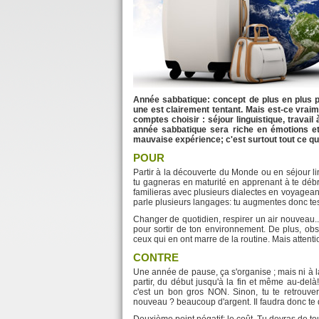
Année sabbatique: concept de plus en plus p
une est clairement tentant. Mais est-ce vraim
comptes choisir : séjour linguistique, travail
année sabbatique sera riche en émotions et
mauvaise expérience; c'est surtout tout ce qui 
POUR
Partir à la découverte du Monde ou en séjour li
tu gagneras en maturité en apprenant à te débr
familieras avec plusieurs dialectes en voyageant
parle plusieurs langages: tu augmentes donc te
Changer de quotidien, respirer un air nouveau..
pour sortir de ton environnement. De plus, ob
ceux qui en ont marre de la routine. Mais attention
CONTRE
Une année de pause, ça s'organise ; mais ni à la 
partir, du début jusqu'à la fin et même au-delà
c'est un bon gros NON. Sinon, tu te retrouv
nouveau ? beaucoup d'argent. Il faudra donc te d