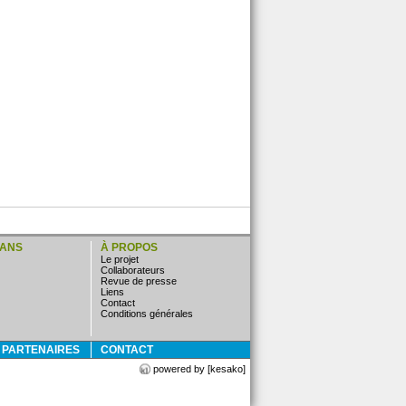
LANS
À PROPOS
Le projet
Collaborateurs
Revue de presse
Liens
Contact
Conditions générales
E PARTENAIRES
CONTACT
powered by [kesako]