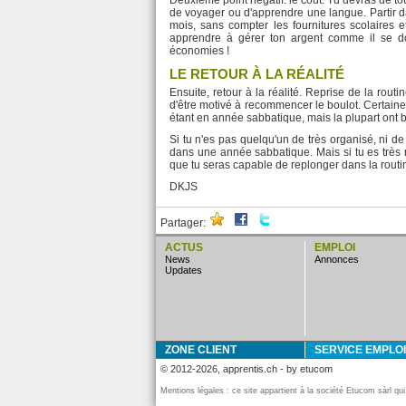
Deuxième point négatif: le coût. Tu devras de to
de voyager ou d'apprendre une langue. Partir dan
mois, sans compter les fournitures scolaires et
apprendre à gérer ton argent comme il se do
économies !
LE RETOUR À LA RÉALITÉ
Ensuite, retour à la réalité. Reprise de la rout
d'être motivé à recommencer le boulot. Certaine
étant en année sabbatique, mais la plupart ont b
Si tu n'es pas quelqu'un de très organisé, ni de
dans une année sabbatique. Mais si tu es très m
que tu seras capable de replonger dans la routi
DKJS
Partager:
ACTUS
EMPLOI
news
annonces
updates
ZONE CLIENT
SERVICE EMPLOI
© 2012-2026, apprentis.ch - by etucom
Mentions légales : ce site appartient à la société Etucom sàrl qu