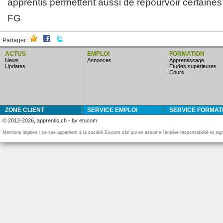
apprentis permettent aussi de repourvoir certaines
FG
Partager:
ACTUS
EMPLOI
FORMATION
news
annonces
apprentissage
updates
études supérieures
cours
ZONE CLIENT
SERVICE EMPLOI
SERVICE FORMAT
© 2012-2026, apprentis.ch - by etucom
Mentions légales : ce site appartient à la société Etucom sàrl qui en assume l’entière responsabilité et si