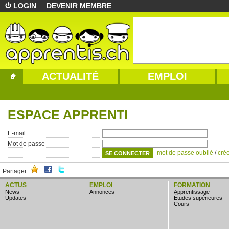
LOGIN
DEVENIR MEMBRE
ACTUALITÉ
EMPLOI
ESPACE APPRENTI
E-mail
Mot de passe
mot de passe oublié
/
cré
Partager:
ACTUS
EMPLOI
FORMATION
news
annonces
apprentissage
updates
études supérieures
cours